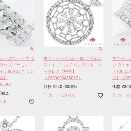
ム ペアシェイプ ダ
モニッケンダム計0.83ct 18金ホ
モニッケ
01ct ダイヤモンド
ワイトゴールド ペンダント・ネ
フ ダイヤモ
ラチナ900 12号 リン
ックレス【中古】
ナ900 
古】
（2200000455017）
古】（220
58636）
価格
¥
240,000
価格
¥
300
税込
0
税込
カートに入れる
カート
れる