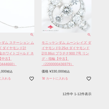
ダム ステーション ム
モニッケンダム ムーンレイズ ダ
ズ ダイヤモンド計
イヤモンド0.25ct ダイヤモンド
 18金ホワイトゴールド ネ
計0.86ct プラチナ900 7号 リン
【中古】
グ・指輪【中古】
0444660）
（2200000436979）
,000
価格
¥
330,000
税込
税込
に入れる
カートに入れる
12
件中
1
-
12
件表示