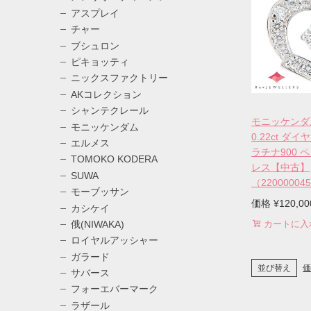
アスプレイ
チャー
ブシュロン
ピキョッティ
ニックスファクトリー
AKコレクション
シャンテクレール
モニッケンダ
モニッケンダム
0.22ct ダイ
エルメス
ラチナ900 
TOMOKO KODERA
レス【中古】
SUWA
（22000004
モーブッサン
価格
¥
120,00
カシケイ
カートに入
俄(NIWAKA)
ロイヤルアッシャー
ガラード
価
並び替え
サバース
フォーエバーマーク
ラザール