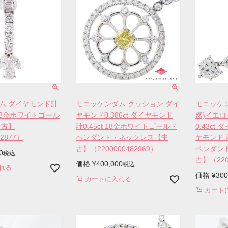
ム ダイヤモンド計
モニッケンダム クッション ダイ
モニッケン
ct 18金ホワイトゴール
ヤモンド0.386ct ダイヤモンド
然)イエロ
中古】
計0.45ct 18金ホワイトゴールド
0.43ct 
82877）
ペンダント・ネックレス【中
ヤモンド 計
古】（2200000482969）
ペンダン
0
税込
古】（220
価格
¥
400,000
税込
れる
価格
¥
300
カートに入れる
カート