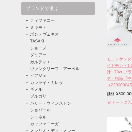
ブランドで選ぶ
ティファニー
ミキモト
ポンテヴェキオ
TASAKI
ショーメ
ダミアーニ
モニッケンダ
カルティエ
イヤモンド1.
ヴァンクリーフ・アーペル
計1.70ct プ
ピアジェ
グ・指輪【中
カレライ・カレラ
（22000004
ギメル
価格
¥
800,00
ブルガリ
カートに入
ハリー・ウィンストン
ショパール
シャネル
カッツァニーガ
メレリオ・ディ・メレー