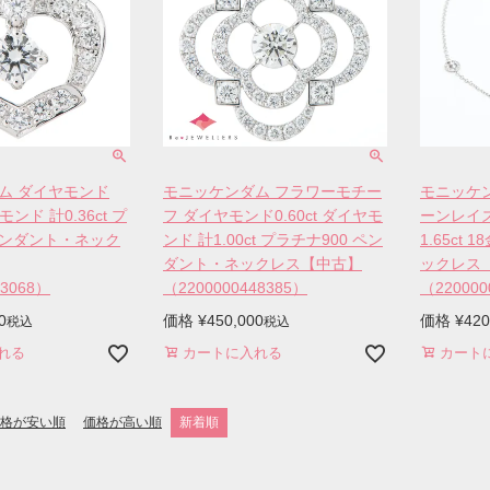
ム ダイヤモンド
モニッケンダム フラワーモチー
モニッケン
ヤモンド 計0.36ct プ
フ ダイヤモンド0.60ct ダイヤモ
ーンレイ
ペンダント・ネック
ンド 計1.00ct プラチナ900 ペン
1.65ct
ダント・ネックレス【中古】
ックレス
53068）
（2200000448385）
（220000
0
価格
¥
450,000
価格
¥
420
税込
税込
れる
カートに入れる
カート
格が安い順
価格が高い順
新着順