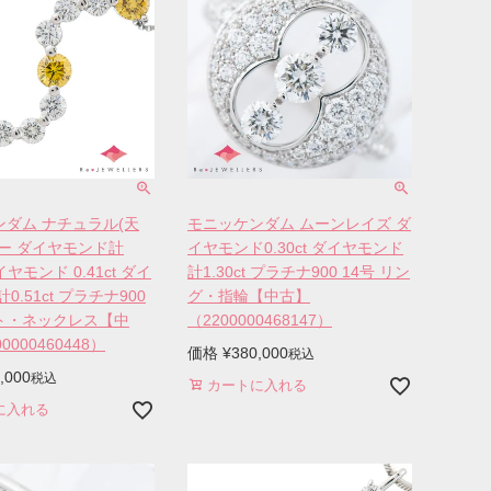
ダム ナチュラル(天
モニッケンダム ムーンレイズ ダ
ー ダイヤモンド計
イヤモンド0.30ct ダイヤモンド
ダイヤモンド 0.41ct ダイ
計1.30ct プラチナ900 14号 リン
0.51ct プラチナ900
グ・指輪【中古】
ト・ネックレス【中
（2200000468147）
0000460448）
価格
¥
380,000
税込
,000
税込
カートに入れる
に入れる