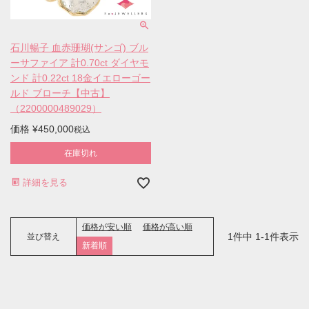
石川暢子 血赤珊瑚(サンゴ) ブル
ーサファイア 計0.70ct ダイヤモ
ンド 計0.22ct 18金イエローゴー
ルド ブローチ【中古】
（2200000489029）
価格
¥
450,000
税込
在庫切れ
詳細を見る
価格が安い順
価格が高い順
1
件中
1
-
1
件表示
並び替え
新着順