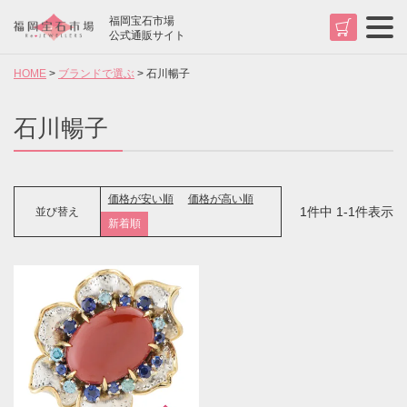
福岡宝石市場
t
公式通販サイト
o
g
HOME
ブランドで選ぶ
石川暢子
g
l
e
n
石川暢子
a
v
検索
i
g
a
価格が安い順
価格が高い順
t
1
件中
1
-
1
件表示
並び替え
i
新着順
o
n