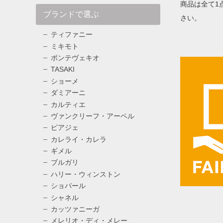
商品は全て1
ブランドで選ぶ
さい。
ティファニー
ミキモト
ポンテヴェキオ
TASAKI
ショーメ
ダミアーニ
カルティエ
ヴァンクリーフ・アーペル
ピアジェ
カレライ・カレラ
ギメル
ブルガリ
ハリー・ウィンストン
ショパール
シャネル
カッツァニーガ
メレリオ・ディ・メレー