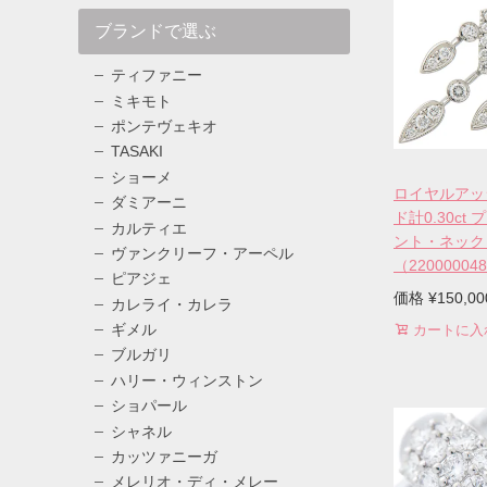
ブランドで選ぶ
ティファニー
ミキモト
ポンテヴェキオ
TASAKI
ショーメ
ロイヤルアッ
ダミアーニ
ド計0.30ct
カルティエ
ント・ネック
ヴァンクリーフ・アーペル
（22000004
ピアジェ
価格
¥
150,00
カレライ・カレラ
ギメル
カートに入
ブルガリ
ハリー・ウィンストン
ショパール
シャネル
カッツァニーガ
メレリオ・ディ・メレー