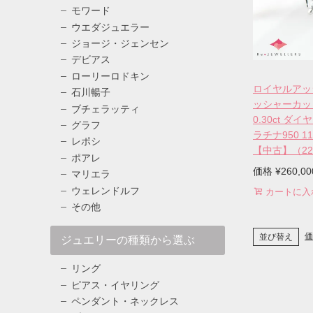
モワード
ウエダジュエラー
ジョージ・ジェンセン
デビアス
ローリーロドキン
ロイヤルアッ
石川暢子
ッシャーカッ
ブチェラッティ
0.30ct ダイ
グラフ
ラチナ950 1
レポシ
【中古】（220
ポアレ
価格
¥
260,00
マリエラ
ウェレンドルフ
カートに入
その他
価
並び替え
ジュエリーの種類から選ぶ
リング
ピアス・イヤリング
ペンダント・ネックレス