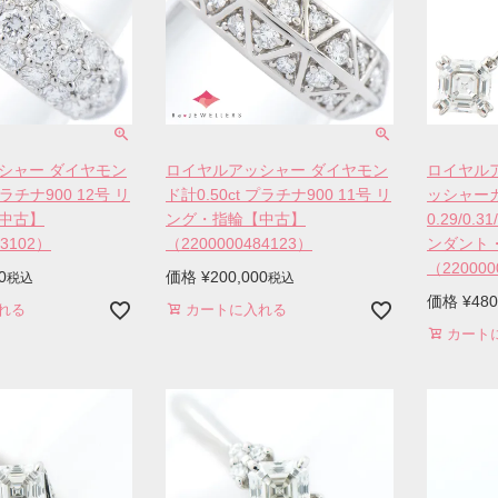
シャー ダイヤモン
ロイヤルアッシャー ダイヤモン
ロイヤル
プラチナ900 12号 リ
ド計0.50ct プラチナ900 11号 リ
ッシャー
中古】
ング・指輪【中古】
0.29/0.3
83102）
（2200000484123）
ンダント
（220000
0
価格
¥
200,000
税込
税込
価格
¥
480
れる
カートに入れる
カート