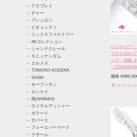
アスプレイ
チャー
ブシュロン
ピキョッティ
ニックスファクトリー
AKコレクション
ロイヤルアッ
シャンテクレール
ド計1.50ct 
モニッケンダム
ング・指輪【
エルメス
（22000004
TOMOKO KODERA
価格
¥
380,00
SUWA
モーブッサン
カートに入
カシケイ
俄(NIWAKA)
ロイヤルアッシャー
ガラード
サバース
フォーエバーマーク
ラザール