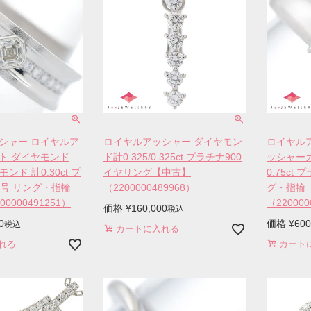
シャー ロイヤルア
ロイヤルアッシャー ダイヤモン
ロイヤル
ト ダイヤモンド
ド計0.325/0.325ct プラチナ900
ッシャー
ヤモンド 計0.30ct プ
イヤリング【中古】
0.75ct 
21号 リング・指輪
（2200000489968）
グ・指輪
0000491251）
（220000
価格
¥
160,000
税込
0
価格
¥
600
税込
カートに入れる
れる
カート