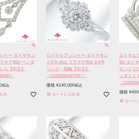
シャー ダイヤモン
ロイヤルアッシャー ダイヤモン
ロイヤル
 プラチナ950 ペンダ
ド計0.46ct プラチナ900 9.5号
冠) ダイヤ
レス【中古】
リング・指輪【中古】
モンド 計1
88930）
（2200000487957）
ンダント
（220000
0
価格
¥
140,000
税込
税込
価格
¥
450
れる
カートに入れる
カート