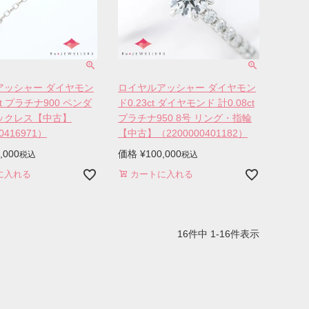
アッシャー ダイヤモン
ロイヤルアッシャー ダイヤモン
ct プラチナ900 ペンダ
ド0.23ct ダイヤモンド 計0.08ct
ックレス【中古】
プラチナ950 8号 リング・指輪
0416971）
【中古】（2200000401182）
,000
価格
¥
100,000
税込
税込
に入れる
カートに入れる
16
件中
1
-
16
件表示