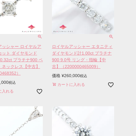
アッシャー ロイヤルア
ロイヤルアッシャー エタニティ
カット ダイヤモンド
ダイヤモンド計1.00ct プラチナ
1/0.32ct プラチナ900 ペ
900 9.0号 リング・指輪【中
・ネックレス【中古】
古】（2200000465009）
0468352）
価格
¥
260,000
税込
,000
税込
カートに入れる
に入れる