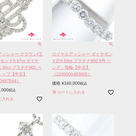
アッシャー クラウン(王
ロイヤルアッシャー ダイヤモン
モンド0.57ct ダイヤ
ド計0.50ct プラチナ900 9号 リ
.50ct プラチナ900 ペ
ング・指輪【中古】
トップ【中古】
（2200000483065）
0487544）
価格
¥
160,000
税込
,000
税込
カートに入れる
に入れる