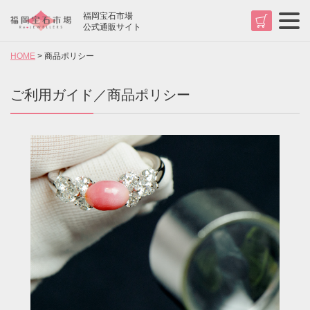
福岡宝石市場
t
公式通販サイト
o
g
HOME
商品ポリシー
g
l
e
n
ご利用ガイド／商品ポリシー
a
v
検索
i
g
a
t
i
o
n