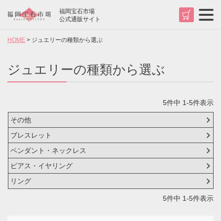
福岡宝石市場
t
公式通販サイト
o
g
HOME
ジュエリーの種類から選ぶ
g
l
e
n
ジュエリーの種類から選ぶ
a
v
検索
i
g
5
件中
1
-
5
件表示
a
t
i
その他
o
ブレスレット
n
ペンダント・ネックレス
ピアス・イヤリング
リング
5
件中
1
-
5
件表示