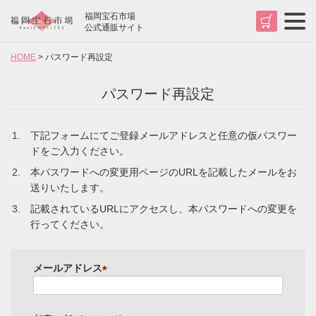
福岡宝石市場
t
公式通販サイト
o
g
HOME
パスワード再設定
g
l
e
パスワード再設定
n
a
v
検索
i
下記フォームにてご登録メールアドレスと任意の仮パスワー
g
a
ドをご入力ください。
t
i
本パスワードへの変更用ページのURLを記載したメールをお
o
送りいたします。
n
記載されているURLにアクセスし、本パスワードへの変更を
行ってください。
メールアドレス
(
必