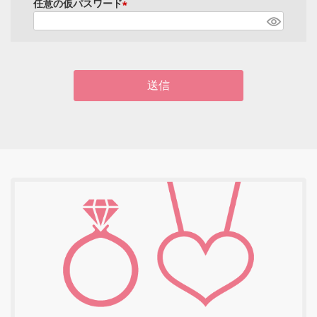
須
仮パスワード
)
(
必
須
)
送信