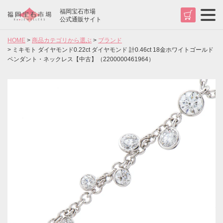
福岡宝石市場
t
公式通販サイト
o
g
HOME
商品カテゴリから選ぶ
ブランド
g
l
ミキモト ダイヤモンド0.22ct ダイヤモンド 計0.46ct 18金ホワイトゴールド
e
ペンダント・ネックレス【中古】（2200000461964）
n
a
v
検索
i
g
a
t
i
o
n