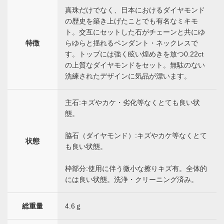
真珠だけでなく、日本におけるダイヤモンド
の歴史を築き上げたことでも有名なミキモ
ト。交互にセットした石がチェーンと共にゆ
特徴
らゆらと揺れるペンダント・ネックレスで
す。トップには強く眩い煌めきを放つ0.22ct
の上質なダイヤモンドをセット。無駄のない
洗練されたデザインに気品が漂います。
主石:キズやカケ・劣化等なくとても良い状
態。
脇石（ダイヤモンド）:キズやカケ等なくとて
状態
も良い状態。
枠部分:使用に伴う微小な擦りキズ有。全体的
には良い状態。洗浄・クリーニング済み。
総重量
4.6ｇ