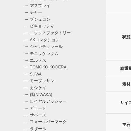
アスプレイ
チャー
ブシュロン
ピキョッティ
ニックスファクトリー
状態
AKコレクション
シャンテクレール
モニッケンダム
エルメス
TOMOKO KODERA
総重
SUWA
モーブッサン
素材
カシケイ
俄(NIWAKA)
ロイヤルアッシャー
サイ
ガラード
サバース
フォーエバーマーク
主石
ラザール