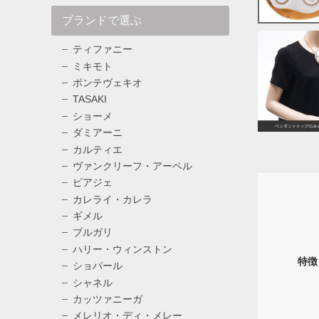
ブランドで選ぶ
ティファニー
ミキモト
ポンテヴェキオ
TASAKI
ショーメ
ダミアーニ
カルティエ
ヴァンクリーフ・アーペル
ピアジェ
カレライ・カレラ
ギメル
ブルガリ
ハリー・ウィンストン
特徴
ショパール
シャネル
カッツァニーガ
メレリオ・ディ・メレー