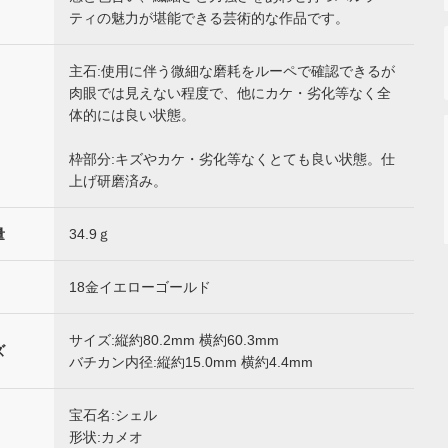
ティの魅力が堪能できる芸術的な作品です。
主石:使用に伴う微細な磨耗をルーペで確認できるが
肉眼では見えない程度で、他にカケ・劣化等なく全
体的には良い状態。
枠部分:キズやカケ・劣化等なくとても良い状態。仕
上げ研磨済み。
量
34.9ｇ
18金イエローゴールド
サイズ:縦約80.2mm 横約60.3mm
ズ
バチカン内径:縦約15.0mm 横約4.4mm
宝石名:シェル
形状:カメオ