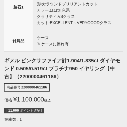
形状:ラウンドブリリアントカット
脇石1
カラー:ほぼ無色系
クラリティ:VSクラス
カット:EXCELLENT～VERYGOODクラス
ケース
付属品
※ケースに擦れ有
ギメル ピンクサファイア計1.904/1.835ct ダイヤモ
ンド 0.505/0.519ct プラチナ950 イヤリング【中
古】（2200000461186）
商品番号
2200000461186
¥
1,100,000
価格
税込
[
11,000
ポイント進呈 ]
在庫数
1