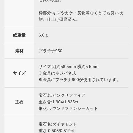
枠部分:キズやカケ・劣化等なくとても良い状
態。仕上げ研磨済み。
総重量
6.6ｇ
素材
プラチナ950
サイズ:縦約58.5mm 横約5.5mm
サイズ
※金具はネジバネ式
※金具にプラチナ900が使用されています。
宝石名:ピンクサファイア
主石
重さ:計1.904/1.835ct
形状:ラウンドファンシーカット
宝石名:ダイヤモンド
重さ:0.505/0.519ct