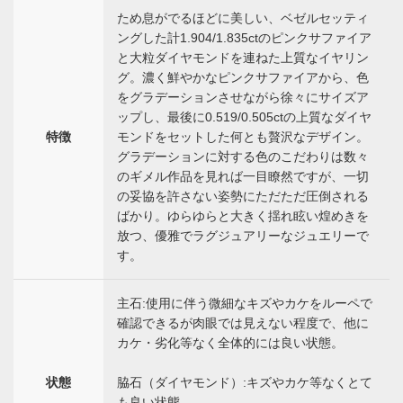
ため息がでるほどに美しい、ベゼルセッティ
ングした計1.904/1.835ctのピンクサファイア
と大粒ダイヤモンドを連ねた上質なイヤリン
グ。濃く鮮やかなピンクサファイアから、色
をグラデーションさせながら徐々にサイズア
ップし、最後に0.519/0.505ctの上質なダイヤ
特徴
モンドをセットした何とも贅沢なデザイン。
グラデーションに対する色のこだわりは数々
のギメル作品を見れば一目瞭然ですが、一切
の妥協を許さない姿勢にただただ圧倒される
ばかり。ゆらゆらと大きく揺れ眩い煌めきを
放つ、優雅でラグジュアリーなジュエリーで
す。
主石:使用に伴う微細なキズやカケをルーペで
確認できるが肉眼では見えない程度で、他に
カケ・劣化等なく全体的には良い状態。
状態
脇石（ダイヤモンド）:キズやカケ等なくとて
も良い状態。