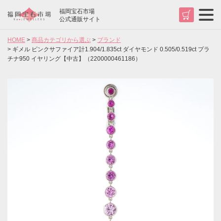
福岡宝石市場
t
公式通販サイト
o
g
HOME
商品カテゴリから選ぶ
ブランド
g
l
ギメル ピンクサファイア計1.904/1.835ct ダイヤモンド 0.505/0.519ct プラ
e
チナ950 イヤリング【中古】（2200000461186）
n
a
v
検索
i
g
a
t
i
o
n