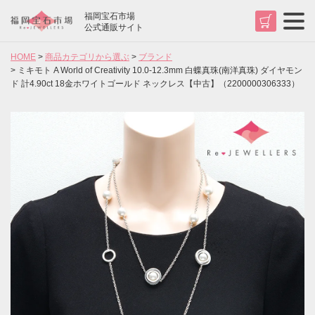
福岡宝石市場
t
公式通販サイト
o
g
HOME
商品カテゴリから選ぶ
ブランド
g
l
ミキモト A World of Creativity 10.0-12.3mm 白蝶真珠(南洋真珠) ダイヤモン
e
ド 計4.90ct 18金ホワイトゴールド ネックレス【中古】（2200000306333）
n
a
v
検索
i
g
a
t
i
o
n