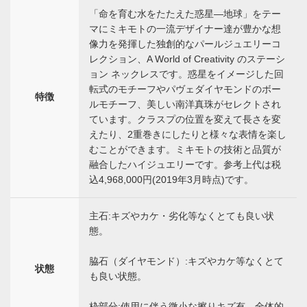
「命を育む水をたたえた惑星―地球」をテー
マにミキモトの一流デザイナー達が豊かな想
像力を発揮した独創的なパールジュエリーコ
レクション、A World of Creativity のステーシ
ョン ネックレスです。惑星をイメージした回
転式のモチーフやパヴェダイヤモンドのボー
特徴
ルモチーフ、美しい南洋真珠がセレクトされ
ています。クラスプの位置を変えて長さを変
えたり、2重巻きにしたりと様々な表情を楽し
むことができます。ミキモトの技術と品質が
融合したハイジュエリーです。参考上代は税
込4,968,000円(2019年3月時点)です。
主石:キズやカケ・劣化等なくとても良い状
態。
脇石（ダイヤモンド）:キズやカケ等なくとて
状態
も良い状態。
枠部分:使用に伴う微小な擦りキズ有。全体的