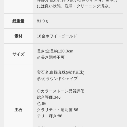
には良い状態。洗浄・クリーニング済み。
総重量
81.9ｇ
素材
18金ホワイトゴールド
長さ:全長約120.0cm
サイズ
※長さ調整不可
宝石名:白蝶真珠(南洋真珠)
形状:ラウンドシェイプ
◇カラーストーン品質評価
総合評価:346
色:86
主石
クラリティ・透明度:86
テリ・輝き:88