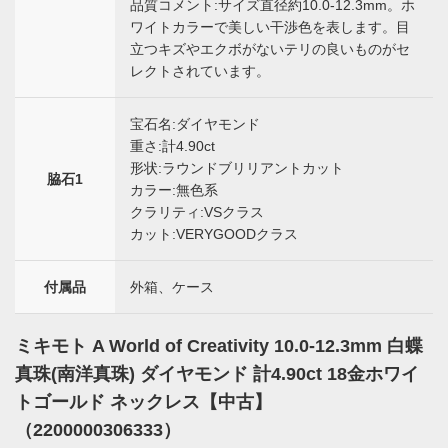
品質コメント:サイズ直径約10.0-12.3mm。ホ
ワイトカラーで美しい干渉色を表します。目
立つキズやエクボがないテリの良いものがセ
レクトされています。
宝石名:ダイヤモンド
重さ:計4.90ct
形状:ラウンドブリリアントカット
脇石1
カラー:無色系
クラリティ:VSクラス
カット:VERYGOODクラス
付属品
外箱、ケース
ミキモト A World of Creativity 10.0-12.3mm 白蝶
真珠(南洋真珠) ダイヤモンド 計4.90ct 18金ホワイ
トゴールド ネックレス【中古】
（2200000306333）