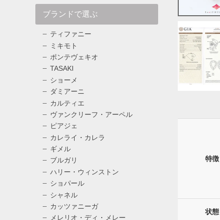
ブランドで選ぶ
ティファニー
ミキモト
ポンテヴェキオ
TASAKI
ショーメ
ダミアーニ
カルティエ
ヴァンクリーフ・アーペル
ピアジェ
カレライ・カレラ
ギメル
特徴
ブルガリ
ハリー・ウィンストン
ショパール
シャネル
カッツァニーガ
状態
メレリオ・ディ・メレー