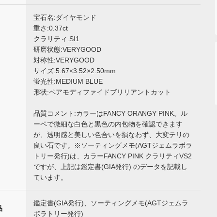
宝石名:ダイヤモンド
重さ:0.37ct
クラリティ:SI1
研磨状態:VERYGOOD
対称性:VERYGOOD
サイズ:5.67×3.52×2.50mm
蛍光性:MEDIUM BLUE
形状:ペアモディファイドブリリアントカット
品質コメント:カラーはFANCY ORANGY PINK。ル
ーペで微細な白色と黒色の内包物を確認できます
が、透明感と美しい色合いを損なわず、大変テリの
良い石です。※ソーティングメモ(AGTジェムラボラ
トリー発行)は、カラーFANCY PINK クラリティVS2
ですが、上記は鑑定書(GIA発行) のデータを記載し
ています。
鑑定書(GIA発行)、ソーティングメモ(AGTジェムラ
品
ボラトリー発行)